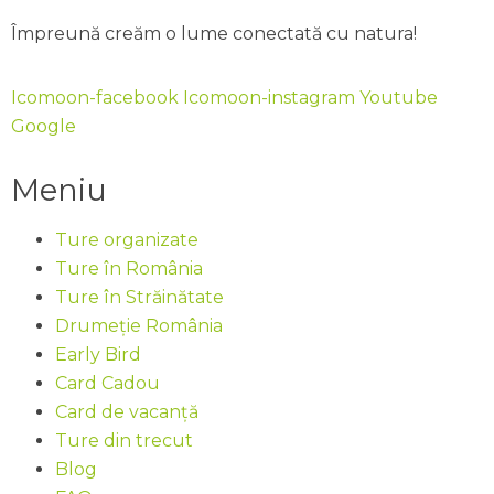
Mountain Trainer GTX, Scarpa Mescalito
munte aici
Împreună creăm o lume conectată cu natura!
Trek GTX
Vezi aici ghid complet despre bocanci.
Icomoon-facebook
Icomoon-instagram
Youtube
Google
Meniu
Ture organizate
Ture în România
Ture în Străinătate
Drumeție România
Early Bird
Card Cadou
Card de vacanță
Ture din trecut
Blog