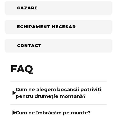
CAZARE
ECHIPAMENT NECESAR
CONTACT
FAQ
Cum ne alegem bocancii potriviți
▶
pentru drumeție montană?
Ca să ai o tură sigură și confortabilă, este
▶
Cum ne îmbrăcăm pe munte?
important să alegi bocancii în funcție de: