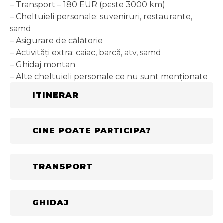
– Transport – 180 EUR (peste 3000 km)
– Cheltuieli personale: suveniruri, restaurante,
samd
– Asigurare de călătorie
– Activități extra: caiac, barcă, atv, samd
– Ghidaj montan
– Alte cheltuieli personale ce nu sunt menționate
la secțiunea “Ce Include”
ITINERAR
CINE POATE PARTICIPA?
TRANSPORT
GHIDAJ