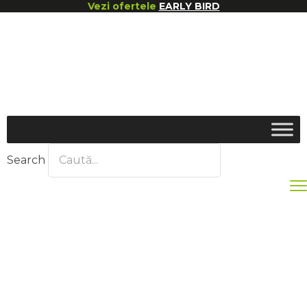
Vezi ofertele
EARLY BIRD
Search