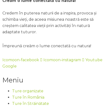
Creăm o lume conectată cu natura!
Modele de trekking recomandate de noi:
recomandăm folosirea pelerinei de ploaie
Garmont Tower Trek GTX, Garmont
de tip poncho.
Vezi aici un articol despre cum ne ferim
Credem în puterea naturii de a inspira, provoca și
Hexagon Trek GTX, La Sportiva Trango Trek
pe munte de trăsnete.
Hainele pe care le porți nu ar trebui să îți
schimba vieți, de aceea misiunea noastră este să
GTX, La Sportiva Aequilibrium Trek GTX, La
blocheze mobilitatea.
creștem calitatea vieții prin activități în natură
Sportiva TXS GTX, Mammut Kento Tour
adaptate tuturor.
GTX, Mammut Ducan High GTX, Salewa
Vezi articolul despre cum ne îmbrăcăm pe
Mountain Trainer GTX, Scarpa Mescalito
munte aici
Împreună creăm o lume conectată cu natura!
Trek GTX
Vezi aici ghid complet despre bocanci.
Icomoon-facebook
Icomoon-instagram
Youtube
Google
Meniu
Ture organizate
Ture în România
Ture în Străinătate