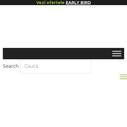
Vezi ofertele
EARLY BIRD
Search