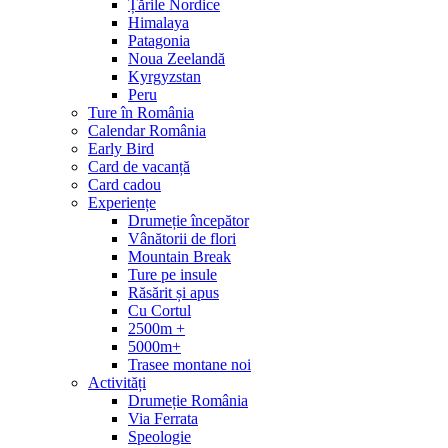
Țările Nordice
Himalaya
Patagonia
Noua Zeelandă
Kyrgyzstan
Peru
Ture în România
Calendar România
Early Bird
Card de vacanță
Card cadou
Experiențe
Drumeție începător
Vânătorii de flori
Mountain Break
Ture pe insule
Răsărit și apus
Cu Cortul
2500m +
5000m+
Trasee montane noi
Activități
Drumeție România
Via Ferrata
Speologie