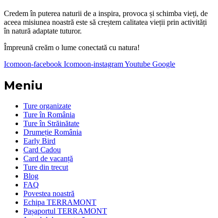
Credem în puterea naturii de a inspira, provoca și schimba vieți, de
aceea misiunea noastră este să creștem calitatea vieții prin activități
în natură adaptate tuturor.
Împreună creăm o lume conectată cu natura!
Icomoon-facebook
Icomoon-instagram
Youtube
Google
Meniu
Ture organizate
Ture în România
Ture în Străinătate
Drumeție România
Early Bird
Card Cadou
Card de vacanță
Ture din trecut
Blog
FAQ
Povestea noastră
Echipa TERRAMONT
Pașaportul TERRAMONT