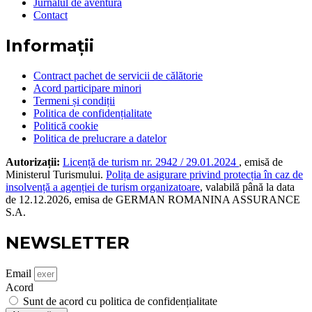
Jurnalul de aventură
Contact
Informații
Contract pachet de servicii de călătorie
Acord participare minori
Termeni și condiții
Politica de confidențialitate
Politică cookie
Politica de prelucrare a datelor
Autorizații:
Licență de turism nr. 2942 / 29.01.2024
, emisă de
Ministerul Turismului.
Polița de asigurare privind protecția în caz de
insolvență a agenției de turism organizatoare
, valabilă până la data
de 12.12.2026, emisa de GERMAN ROMANINA ASSURANCE
S.A.
NEWSLETTER
Email
Acord
Sunt de acord cu politica de confidențialitate