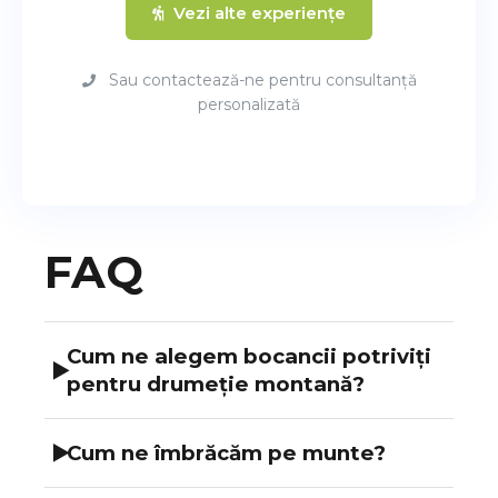
Vezi alte experiențe
Sau contactează-ne pentru consultanță
personalizată
FAQ
Cum ne alegem bocancii potriviți
▶
pentru drumeție montană?
Ca să ai o tură sigură și confortabilă, este
▶
Cum ne îmbrăcăm pe munte?
important să alegi bocancii în funcție de: