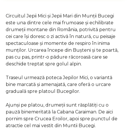
Circuitul Jepii Mici și Jepii Mari din Munții Bucegi
este una dintre cele mai frumoase și echilibrate
drumeții montane din România, potrivită pentru
cei care își doresc o zi activă în natură, cu peisaje
spectaculoase și momente de respiro în inima
munților. Urcarea începe din Bușteni și te poartă,
pas cu pas, printr-o pădure răcoroasă care se
deschide treptat spre golul alpin.
Traseul urmează poteca Jepilor Mici, o variantă
bine marcată și amenajată, care oferă o urcare
graduală spre platoul Bucegilor.
Ajunși pe platou, drumeții sunt răsplătiți cu o
pauză binemeritată la Cabana Caraiman. De aici
pornim spre Crucea Eroilor, apoi spre punctul de
atractie cel mai vestit din Muntii Bucegi.