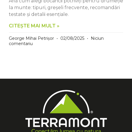
Află cum alegi bocancii potriviți pentru drumeție
la munte: tipuri, greșeli frecvente, recomandări
testate și detalii esențiale.
CITEȘTE MAI MULT »
George Mihai Petrișor
02/08/2025
Niciun
comentariu