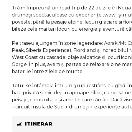
Trăim împreună un road trip de 22 de zile în Nou
drumeții spectaculoase cu experiențe „wow” și mult
poveste, până la peisaje alpine, lacuri glaciare și fior
bifeze cele mai tari locuri cu energie și aventură c
Pe traseu ajungem în zone legendare: Aoraki/Mt C
Peak, Siberia Experience), Fiordland și incredibilul
West Coast cu cascade, plaje sălbatice și locuri ic
Gorge. În plus, avem și partea de relaxare bine meri
bateriile între zilele de munte.
Totul se întâmplă într-un grup restrâns, cu ghid-î
baie privată și mic dejun aproape zilnic, ca noi să
peisaje, comunitate și amintiri care rămân. Dacă v
– circuit Insula de Sud + drumeții + experiențe auten
ITINERAR