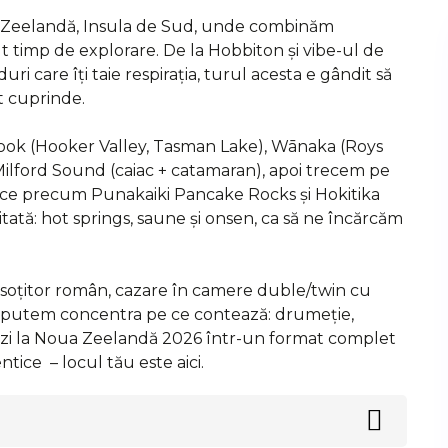
a Zeelandă, Insula de Sud, unde combinăm
 timp de explorare. De la Hobbiton și vibe-ul de
duri care îți taie respirația, turul acesta e gândit să
ât cuprinde.
ook (Hooker Valley, Tasman Lake), Wānaka (Roys
 Milford Sound (caiac + catamaran), apoi trecem pe
onice precum Punakaiki Pancake Rocks și Hokitika
tată: hot springs, saune și onsen, ca să ne încărcăm
nsoțitor român, cazare în camere duble/twin cu
 ne putem concentra pe ce contează: drumeție,
isezi la Noua Zeelandă 2026 într-un format complet
tice – locul tău este aici.