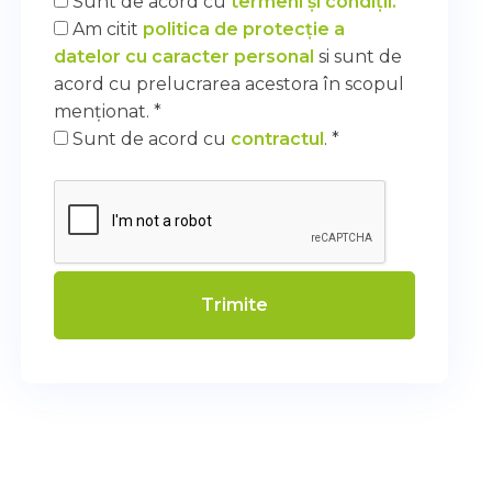
Sunt de acord cu
termeni și condiții.
*
Am citit
politica de protecție a
datelor cu caracter personal
si sunt de
acord cu prelucrarea acestora în scopul
menționat. *
Sunt de acord cu
contractul
. *
Trimite