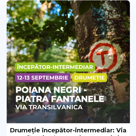
ocheze mobilitatea.
uter
MH500
unte de trăsnete.
te aici
entru munte.
armont Tower Trek GTX, Garmont Hexagon
ortiva Aequilibrium Trek GTX, La Sportiva
Ducan High GTX, Salewa Mountain Trainer
Drumeție începător-intermediar: Via