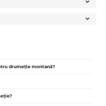
entru drumeție montană?
portant să alegi bocancii în funcție de:
fii atent:
eție?