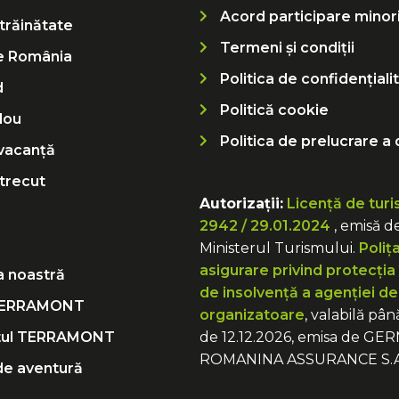
Acord participare minor
trăinătate
Termeni și condiții
e România
Politica de confidențiali
d
Politică cookie
dou
Politica de prelucrare a 
vacanță
 trecut
Autorizații:
Licență de turi
2942 / 29.01.2024
, emisă d
Ministerul Turismului.
Poliț
asigurare privind protecția 
 noastră
de insolvență a agenției de
TERRAMONT
organizatoare
, valabilă pân
tul TERRAMONT
de 12.12.2026, emisa de G
ROMANINA ASSURANCE S.A
 de aventură