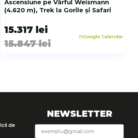
Ascensiune pe Vârful Weismann
(4.620 m), Trek la Gorile și Safari
15.317
lei
Google Calendar
15.847
lei
NEWSLETTER
cii de