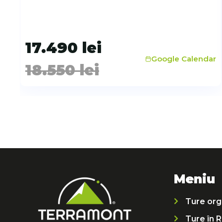
17.490
lei
r
Google Calendar
18.550
lei
Meniu
Ture org
Ture în 