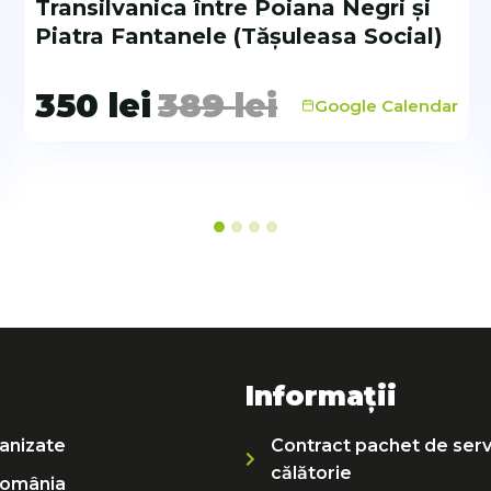
Transilvanica între Poiana Negri și
Piatra Fantanele (Tășuleasa Social)
350
lei
389
lei
Google Calendar
Informații
anizate
Contract pachet de servi
călătorie
România