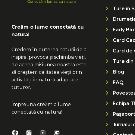
Ture în S
Drumeți
Creăm o lume conectată cu
Early Bir
natura!
Card Ca
Credem în puterea naturii de a
Card de 
inspira, provoca și schimba vieți,
Ture din
de aceea misiunea noastră este
Blog
să creștem calitatea vieții prin
activități în natură adaptate
FAQ
tuturor.
Povestea
Echipa 
Împreună creăm o lume
conectată cu natura!
Pașapor
Jurnalul