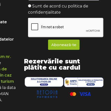
i
Sunt de acord cu politica de
confidențialitate
tate
datelor
Abonează-te
sm nr.
Rezervările sunt
e
plătite cu cardul
a de
în caz
 turism
ă la data
ERMAN
.