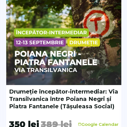
Ducan High GTX, Salewa Mountain Trainer
Drumeție începător-intermediar: Via
Transilvanica între Poiana Negri și
Piatra Fantanele (Tășuleasa Social)
350
lei
389
lei
Google Calendar