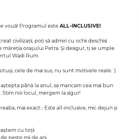
ace vouă! Programul este
ALL-INCLUSIVE!
reat civilizații, poți să admiri cu ochii deschisi
e măreția orașului Petra. Și desigur, ți se umple
șertul Wadi Rum.
tuși, cele de mai sus, nu sunt motivele reale. :)
aștepta până la anul, sa mancam cea mai bun
. Stim noi locul, mergem la sigur!
eaba, mai exact:- Este all-inclusive, mic dejun și
aștem cu toții
de peste mii de ani.