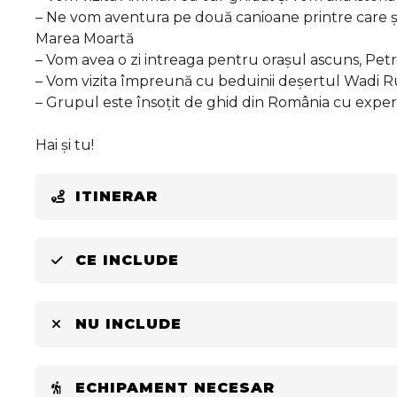
– Ne vom aventura pe două canioane printre care și
Marea Moartă
– Vom avea o zi intreaga pentru orașul ascuns, Petr
– Vom vizita împreună cu beduinii deșertul Wadi 
– Grupul este însoțit de ghid din România cu exper
Hai și tu!
ITINERAR
CE INCLUDE
NU INCLUDE
ECHIPAMENT NECESAR