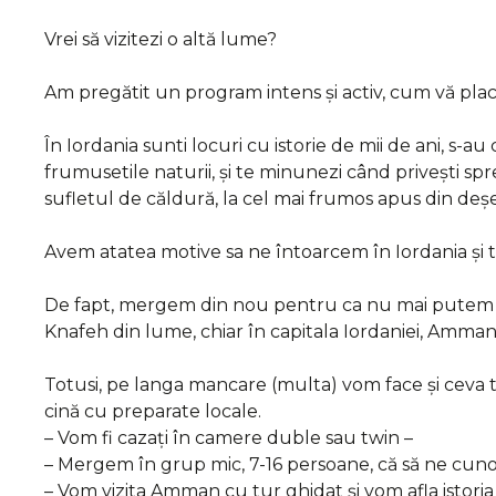
Vrei să vizitezi o altă lume?
Am pregătit un program intens și activ, cum vă pl
În Iordania sunti locuri cu istorie de mii de ani, s-au c
frumusetile naturii, și te minunezi când privești spr
sufletul de căldură, la cel mai frumos apus din de
Avem atatea motive sa ne întoarcem în Iordania și to
De fapt, mergem din nou pentru ca nu mai putem 
Knafeh din lume, chiar în capitala Iordaniei, Amman
Totusi, pe langa mancare (multa) vom face și ceva tr
cină cu preparate locale.
– Vom fi cazați în camere duble sau twin –
– Mergem în grup mic, 7-16 persoane, că să ne cuno
– Vom vizita Amman cu tur ghidat și vom afla istoria 