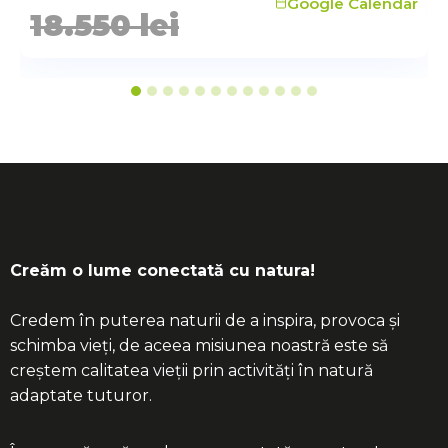
Google Calendar
Scarpa Mescalito Trek GTX
munte aici
18.550
lei
Vezi aici ghid complet despre bocanci.
Creăm o lume conectată cu natura!
Credem în puterea naturii de a inspira, provoca și
schimba vieți, de aceea misiunea noastră este să
creștem calitatea vieții prin activități în natură
adaptate tuturor.