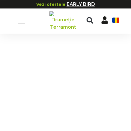
EARLY BIRD
Vezi ofertele
RO