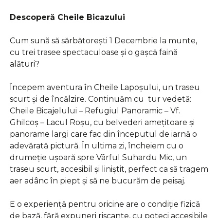
Descoperă Cheile Bicazului
Cum sună să sărbătorești 1 Decembrie la munte,
cu trei trasee spectaculoase și o gașcă faină
alături?
Începem aventura în Cheile Lapoșului, un traseu
scurt și de încălzire. Continuăm cu tur vedetă:
Cheile Bicajelului – Refugiul Panoramic – Vf.
Ghilcoș – Lacul Roșu, cu belvederi amețitoare și
panorame largi care fac din începutul de iarnă o
adevărată pictură. În ultima zi, încheiem cu o
drumeție ușoară spre Vârful Suhardu Mic, un
traseu scurt, accesibil și liniștit, perfect ca să tragem
aer adânc în piept și să ne bucurăm de peisaj.
E o experiență pentru oricine are o condiție fizică
de bază, fără expuneri riscante, cu poteci accesibile