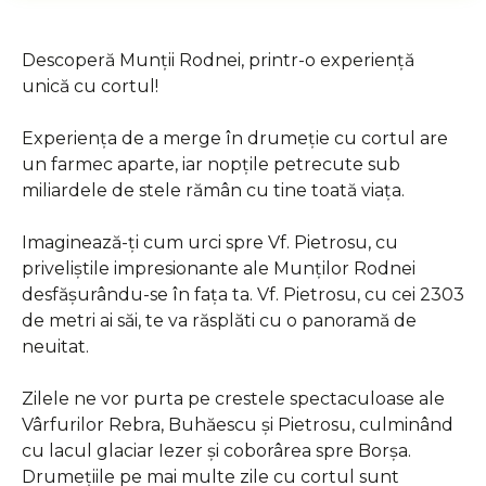
Descoperă Munții Rodnei, printr-o experienţă
unică cu cortul!
Experienţa de a merge în drumeţie cu cortul are
un farmec aparte, iar nopţile petrecute sub
miliardele de stele rămân cu tine toată viaţa.
Imaginează-ți cum urci spre Vf. Pietrosu, cu
priveliștile impresionante ale Munților Rodnei
desfășurându-se în fața ta. Vf. Pietrosu, cu cei 2303
de metri ai săi, te va răsplăti cu o panoramă de
neuitat.
Zilele ne vor purta pe crestele spectaculoase ale
Vârfurilor Rebra, Buhăescu și Pietrosu, culminând
cu lacul glaciar Iezer și coborârea spre Borșa.
Drumeţiile pe mai multe zile cu cortul sunt