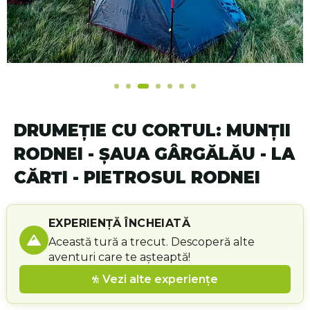
DRUMEȚIE CU CORTUL: MUNŢII
RODNEI - ȘAUA GÂRGĂLĂU - LA
CĂRȚI - PIETROSUL RODNEI
EXPERIENȚĂ ÎNCHEIATĂ
Această tură a trecut. Descoperă alte
aventuri care te așteaptă!
Vezi alte experiențe