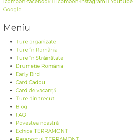
Icomoon-facebook
Icomoon-instagram
Youtube
Google
Meniu
Ture organizate
Ture în România
Ture în Străinătate
Drumeție România
Early Bird
Card Cadou
Card de vacanță
Ture din trecut
Blog
FAQ
Povestea noastră
Echipa TERRAMONT
Pașaportul TERRAMONT