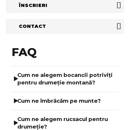
ÎNSCRIERI
CONTACT
FAQ
Cum ne alegem bocancii potriviți
▶
pentru drumeție montană?
Ca să ai o tură sigură și confortabilă, este
▶
Cum ne îmbrăcăm pe munte?
important să alegi bocancii în funcție de:
După regula straturilor de ceapă, iată la
Activitatea pe care o faci
Cum ne alegem rucsacul pentru
ce să fii atent:
▶
Ex.: drumeție
drumeție?