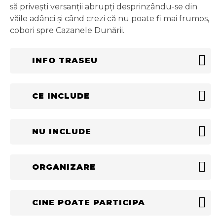
să privești versanții abrupți desprinzându-se din
văile adânci și când crezi că nu poate fi mai frumos,
cobori spre Cazanele Dunării.
Hai cu noi în drumeție!
INFO TRASEU
CE INCLUDE
NU INCLUDE
ORGANIZARE
CINE POATE PARTICIPA