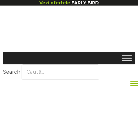
Vezi ofertele
EARLY BIRD
Search