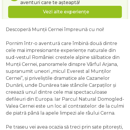
aventuri care te așteaptă!
Vezi alte experiențe
Descoperă Munții Cernei împreună cu noi!
Pornim într-o aventură care îmbină două dintre
cele mai impresionante experiențe naturale din
sud-vestul României: crestele alpine sălbatice din
Munții Cernei, panoramele dinspre Vârful Arjana,
supranumit uneori „micul Everest al Munților
Cernei”, și priveliștile dramatice ale Cazanelor
Dunării, unde Dunărea taie stâncile Carpaților și
creează unul dintre cele mai spectaculoase
defileuri din Europa. Iar Parcul Natural Domogled-
Valea Cernei este un loc al contrastelor: de la culmi
de piatră până la apele limpezi ale râului Cerna.
Pe traseu vei avea ocazia să treci prin sate pitorești,