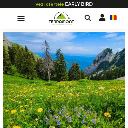
EARLY BIRD
Vezi ofertele
RO