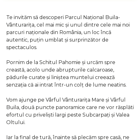
Te invităm să descoperi Parcul Național Buila-
Vânturarița, cel mai mic și unul dintre cele mai noi
parcuri naționale din România, un loc încă
autentic, puțin umblat și surprinzător de
spectaculos.
Pornim de la Schitul Pahomie și urcăm spre
creastă, acolo unde abrupturile calcaroase,
pădurile curate și liniștea muntelui creează
senzația că ai intrat într-un colț de lume neatins.
Vom ajunge pe Vârful Vânturarița Mare și Vârful
Buila, două puncte panoramice care ne vor răsplăti
efortul cu priveliști largi peste Subcarpați și Valea
Oltului.
Iar la final de tură, înainte să plecăm spre casă, ne