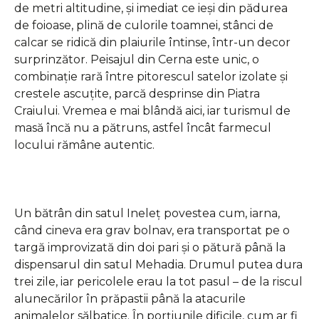
de metri altitudine, și imediat ce ieși din pădurea
de foioase, plină de culorile toamnei, stânci de
calcar se ridică din plaiurile întinse, într-un decor
surprinzător. Peisajul din Cerna este unic, o
combinație rară între pitorescul satelor izolate și
crestele ascuțite, parcă desprinse din Piatra
Craiului. Vremea e mai blândă aici, iar turismul de
masă încă nu a pătruns, astfel încât farmecul
locului rămâne autentic.
Un bătrân din satul Ineleț povestea cum, iarna,
când cineva era grav bolnav, era transportat pe o
targă improvizată din doi pari și o pătură până la
dispensarul din satul Mehadia. Drumul putea dura
trei zile, iar pericolele erau la tot pasul – de la riscul
alunecărilor în prăpastii până la atacurile
animalelor sălbatice. În porțiunile dificile, cum ar fi