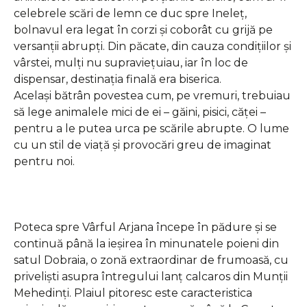
celebrele scări de lemn ce duc spre Ineleț,
bolnavul era legat în corzi și coborât cu grijă pe
versanții abrupți. Din păcate, din cauza condițiilor și
vârstei, mulți nu supraviețuiau, iar în loc de
dispensar, destinația finală era biserica.
Același bătrân povestea cum, pe vremuri, trebuiau
să lege animalele mici de ei – găini, pisici, căței –
pentru a le putea urca pe scările abrupte. O lume
cu un stil de viață și provocări greu de imaginat
pentru noi.
Poteca spre Vârful Arjana începe în pădure și se
continuă până la ieșirea în minunatele poieni din
satul Dobraia, o zonă extraordinar de frumoasă, cu
priveliști asupra întregului lanț calcaros din Munții
Mehedinți. Plaiul pitoresc este caracteristica