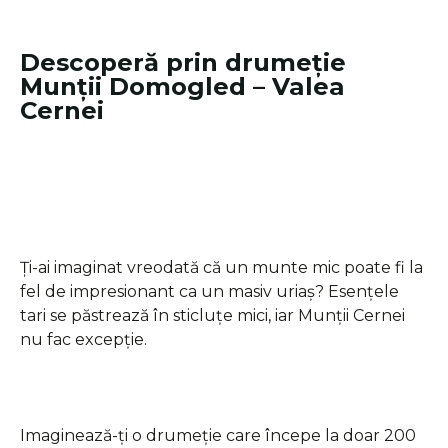
Descoperă prin drumeție
Munții Domogled – Valea
Cernei
Ți-ai imaginat vreodată că un munte mic poate fi la
fel de impresionant ca un masiv uriaș? Esențele
tari se păstrează în sticluțe mici, iar Munții Cernei
nu fac excepție.
Imaginează-ți o drumeție care începe la doar 200