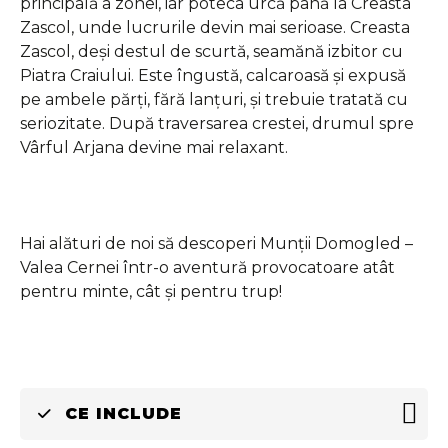
principală a zonei, iar poteca urcă până la Creasta
Zascol, unde lucrurile devin mai serioase. Creasta
Zascol, deși destul de scurtă, seamănă izbitor cu
Piatra Craiului. Este îngustă, calcaroasă și expusă
pe ambele părți, fără lanțuri, și trebuie tratată cu
seriozitate. După traversarea crestei, drumul spre
Vârful Arjana devine mai relaxant.
Hai alături de noi să descoperi Munții Domogled –
Valea Cernei într-o aventură provocatoare atât
pentru minte, cât și pentru trup!
CE INCLUDE