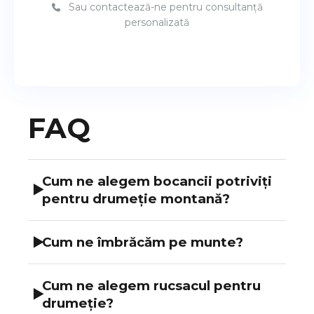
Sau contactează-ne pentru consultanță
personalizată
FAQ
Cum ne alegem bocancii potriviți
▶
pentru drumeție montană?
Ca să ai o tură sigură și confortabilă, este
▶
Cum ne îmbrăcăm pe munte?
important să alegi bocancii în funcție de:
După regula straturilor de ceapă, iată la
Activitatea pe care o faci
Cum ne alegem rucsacul pentru
ce să fii atent:
▶
Ex.: drumeție
drumeție?