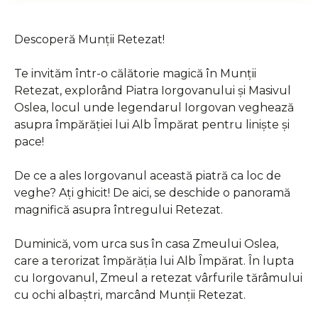
Descoperă Munții Retezat!
Te invităm într-o călătorie magică în Munții
Retezat, explorând Piatra Iorgovanului și Masivul
Oslea, locul unde legendarul Iorgovan veghează
asupra împărăției lui Alb Împărat pentru liniște și
pace!
De ce a ales Iorgovanul această piatră ca loc de
veghe? Ați ghicit! De aici, se deschide o panoramă
magnifică asupra întregului Retezat.
Duminică, vom urca sus în casa Zmeului Oslea,
care a terorizat împărăția lui Alb Împărat. În lupta
cu Iorgovanul, Zmeul a retezat vârfurile tărâmului
cu ochi albaștri, marcând Munții Retezat.