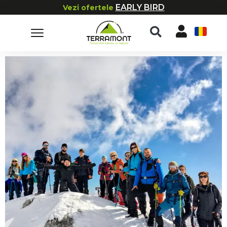
EARLY BIRD
Vezi ofertele
RO