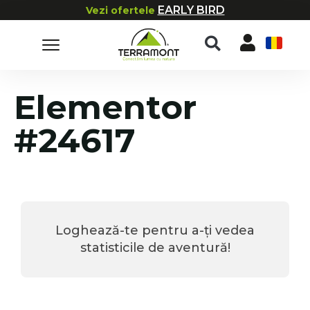
EARLY BIRD
Vezi ofertele
RO
Elementor
#24617
Loghează-te pentru a-ți vedea
statisticile de aventură!