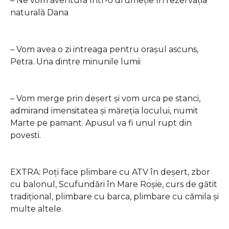
– Ne vom aventura într-o drumeție în rezervația
naturală Dana
– Vom avea o zi intreaga pentru orașul ascuns,
Petra. Una dintre minunile lumii
– Vom merge prin deșert și vom urca pe stanci,
admirand imensitatea și măreția locului, numit
Marte pe pamant. Apusul va fi unul rupt din
povesti.
EXTRA: Poți face plimbare cu ATV în deșert, zbor
cu balonul, Scufundări în Mare Roșie, curs de gătit
tradițional, plimbare cu barca, plimbare cu cămila și
multe altele.