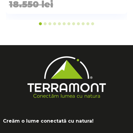
18.550
lei
Vezi aici ghid complet despre bocanci.
Creăm o lume conectată cu natura!