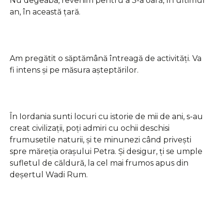
Nu degeaba, revenim pentru a 3-a oară, în ultimul
an, în această țară.
Am pregătit o săptămână întreagă de activități. Va
fi intens și pe măsura așteptărilor.
În Iordania sunti locuri cu istorie de mii de ani, s-au
creat civilizații, poți admiri cu ochii deschisi
frumusetile naturii, și te minunezi când privești
spre măreția orașului Petra. Și desigur, ți se umple
sufletul de căldură, la cel mai frumos apus din
deșertul Wadi Rum.