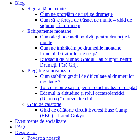
Blog
Siguranță pe munte
Cum ne protejăm de urși pe drumeție
Cum să te ferești de trăsnet pe munte – ghid de
siguranță în drumeții
Echipamente montane
Cum alegi bocancii potriviți pentru drumeție la
munte
Cum ne îmbrăcăm pe drumețiile montane:
Principiul straturilor de ceapă
Rucsacul de Munte: Ghidul Tău Simplu pentru
Drumeții Fără Griji
Pregătire și organizare
Cum stabilim gradul de dificultate al drumețiilor
montane ?
Tot ce trebuie să știi pentru o aclimatizare reușită!
Edemul la altitudine și rolul acetazolamidei
(Diamox) în prevenirea lui
Ghid de călătorie
Ghid de călătorie circuit Everest Base Camp
(EBC) – Lacul Gokyo
Evenimente de socializare
FAQ
Despre noi
Povestea noastră