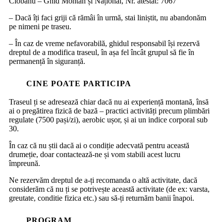
Ciobanu – Ghid Montan și Național, Nr. atestat: 7067
– Dacă îți faci griji că rămâi în urmă, stai liniștit, nu abandonăm
pe nimeni pe traseu.
– În caz de vreme nefavorabilă, ghidul responsabil își rezervă
dreptul de a modifica traseul, în așa fel încât grupul să fie în
permanență în siguranță.
CINE POATE PARTICIPA
Traseul ți se adresează chiar dacă nu ai experiență montană, însă
ai o pregătirea fizică de bază – practici activități precum plimbări
regulate (7500 pași/zi), aerobic ușor, și ai un indice corporal sub
30.
În caz că nu știi dacă ai o condiție adecvată pentru această
drumeție, doar contactează-ne și vom stabili acest lucru
împreună.
Ne rezervăm dreptul de a-ți recomanda o altă activitate, dacă
considerăm că nu ți se potrivește această activitate (de ex: varsta,
greutate, conditie fizica etc.) sau să-ți returnăm banii înapoi.
PROGRAM