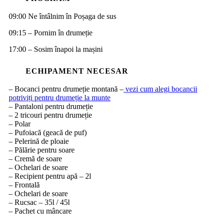
09:00 Ne întâlnim în Poșaga de sus
09:15 – Pornim în drumeție
17:00 – Sosim înapoi la mașini
ECHIPAMENT NECESAR
– Bocanci pentru drumeție montană –
vezi cum alegi bocancii
potriviți pentru drumeție la munte
– Pantaloni pentru drumeție
– 2 tricouri pentru drumeție
– Polar
– Pufoiacă (geacă de puf)
– Pelerină de ploaie
– Pălărie pentru soare
– Cremă de soare
– Ochelari de soare
– Recipient pentru apă – 2l
– Frontală
– Ochelari de soare
– Rucsac – 35l / 45l
– Pachet cu mâncare