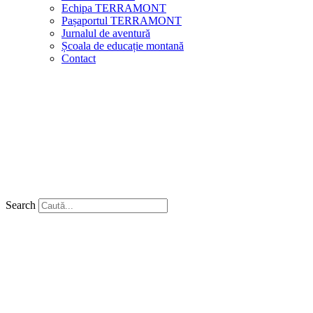
Echipa TERRAMONT
Pașaportul TERRAMONT
Jurnalul de aventură
Școala de educație montană
Contact
Search