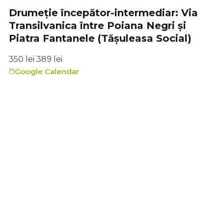
Drumeție începător-intermediar: Via
Transilvanica între Poiana Negri și
Piatra Fantanele (Tășuleasa Social)
350
lei
389
lei
Google Calendar