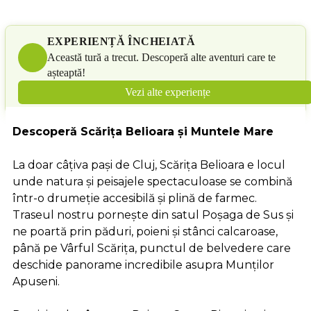
EXPERIENȚĂ ÎNCHEIATĂ
Această tură a trecut. Descoperă alte aventuri care te
așteaptă!
Vezi alte experiențe
Descoperă Scărița Belioara și Muntele Mare
La doar câțiva pași de Cluj, Scărița Belioara e locul
unde natura și peisajele spectaculoase se combină
într-o drumeție accesibilă și plină de farmec.
Traseul nostru pornește din satul Poșaga de Sus și
ne poartă prin păduri, poieni și stânci calcaroase,
până pe Vârful Scărița, punctul de belvedere care
deschide panorame incredibile asupra Munților
Apuseni.