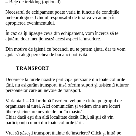
– Bețe de trekking (opțional)
Necesarul de echipament poate varia în funcție de condițiile
meteorologice. Ghidul responsabil de tură vă va anunța în
apropierea evenimentului.
În caz că îți lipsește ceva din echipament, vom încerca să te
ajutăm, doar menționează acest aspect la înscriere.
Din motive de igienă cu bocancii nu te putem ajuta, dar te vom
ajuta să alegi perechea de bocanci potrivită!
TRANSPORT
Deoarece la turele noastre participă persoane din toate colțurile
țării, nu asigurăm transport, însă oferim suport și asistență tuturor
persoanelor care au nevoie de transport.
Varianta 1 – Chiar după înscriere vei putea intra pe grupul de
organizare al turei. Aici comunicăm și vedem cine are locuri
libere și cine are nevoie de loc în mașină.
Chiar dacă ești din altă localitate decât Cluj, să știi că vin
participanți cu noi din toate colțurile țării.
Vrei să găsești transport înainte de înscriere? Click și intră pe