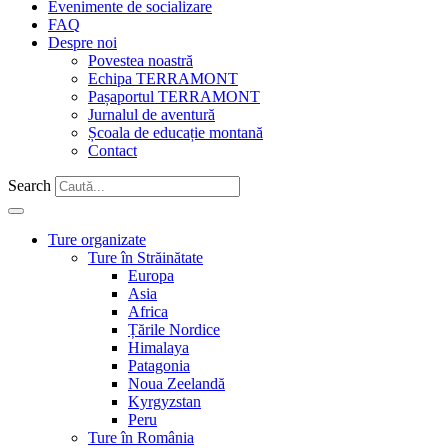
Evenimente de socializare
FAQ
Despre noi
Povestea noastră
Echipa TERRAMONT
Pașaportul TERRAMONT
Jurnalul de aventură
Școala de educație montană
Contact
Search
Ture organizate
Ture în Străinătate
Europa
Asia
Africa
Țările Nordice
Himalaya
Patagonia
Noua Zeelandă
Kyrgyzstan
Peru
Ture în România