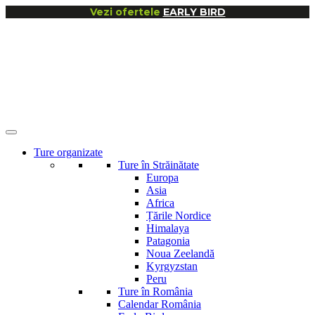
Vezi ofertele
EARLY BIRD
Ture organizate
Ture în Străinătate
Europa
Asia
Africa
Țările Nordice
Himalaya
Patagonia
Noua Zeelandă
Kyrgyzstan
Peru
Ture în România
Calendar România