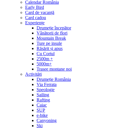
Calendar România
Early Bird
Card de vacanță
Card cadou
Experiențe
Drumeție începător
Vânătorii de flori
Mountain Break
Ture pe insule
Răsărit și apus
Cu Cortul
2500m +
5000m+
Trasee montane noi
Activități
Drumeție România
Via Ferrata
Speologie
Sailing
Rafting
Caiac
SUP
e-bike
Canyoning
Ski