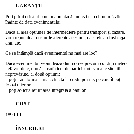
GARANȚII
Poți primi oricând banii înapoi dacă anulezi cu cel puțin 5 zile
înainte de data evenimentului.
Dacă ai ales opțiunea de intermediere pentru transport și cazare,
vom reține doar costurile aferente acestora, dacă ele au fost deja
aranjate.
Ce se întâmplă dacă evenimentul nu mai are loc?
Dacă evenimentul se anulează din motive precum condiții meteo
nefavorabile, număr insuficient de participanți sau alte situații
neprevăzute, ai două opțiuni:
– poți transforma suma achitată în credit pe site, pe care îl poți
folosi ulterior
– poți solicita returnarea integrală a banilor.
COST
189 LEI
ÎNSCRIERI