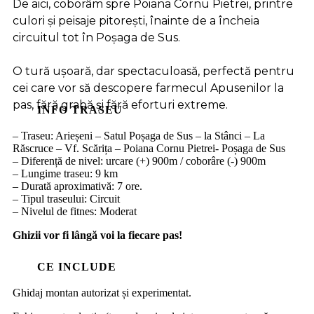
De aici, coborâm spre Poiana Cornu Pietrei, printre
culori și peisaje pitorești, înainte de a încheia
circuitul tot în Poșaga de Sus.
O tură ușoară, dar spectaculoasă, perfectă pentru
cei care vor să descopere farmecul Apusenilor la
pas, fără grabă și fără eforturi extreme.
INFO TRASEU
– Traseu: Arieșeni – Satul Poșaga de Sus – la Stânci – La
Răscruce – Vf. Scărița – Poiana Cornu Pietrei- Poșaga de Sus
– Diferență de nivel: urcare (+) 900m / coborâre (-) 900m
– Lungime traseu: 9 km
– Durată aproximativă: 7 ore.
– Tipul traseului: Circuit
– Nivelul de fitnes: Moderat
Ghizii vor fi lângă voi la fiecare pas!
CE INCLUDE
Ghidaj montan autorizat și experimentat.