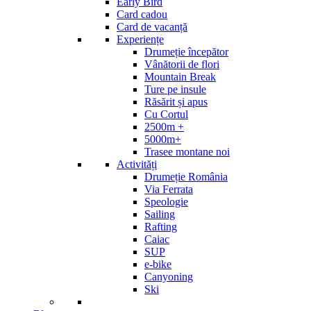
Early Bird
Card cadou
Card de vacanță
Experiențe
Drumeție începător
Vânătorii de flori
Mountain Break
Ture pe insule
Răsărit și apus
Cu Cortul
2500m +
5000m+
Trasee montane noi
Activități
Drumeție România
Via Ferrata
Speologie
Sailing
Rafting
Caiac
SUP
e-bike
Canyoning
Ski