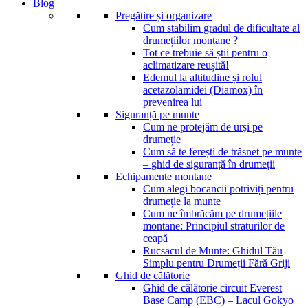
Blog
Pregătire și organizare
Cum stabilim gradul de dificultate al
drumețiilor montane ?
Tot ce trebuie să știi pentru o
aclimatizare reușită!
Edemul la altitudine și rolul
acetazolamidei (Diamox) în
prevenirea lui
Siguranță pe munte
Cum ne protejăm de urși pe
drumeție
Cum să te ferești de trăsnet pe munte
– ghid de siguranță în drumeții
Echipamente montane
Cum alegi bocancii potriviți pentru
drumeție la munte
Cum ne îmbrăcăm pe drumețiile
montane: Principiul straturilor de
ceapă
Rucsacul de Munte: Ghidul Tău
Simplu pentru Drumeții Fără Griji
Ghid de călătorie
Ghid de călătorie circuit Everest
Base Camp (EBC) – Lacul Gokyo