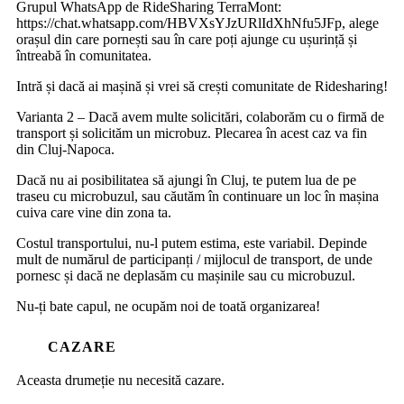
Grupul WhatsApp de RideSharing TerraMont:
https://chat.whatsapp.com/HBVXsYJzURlIdXhNfu5JFp, alege
orașul din care pornești sau în care poți ajunge cu ușurință și
întreabă în comunitatea.
Intră și dacă ai mașină și vrei să crești comunitate de Ridesharing!
Varianta 2 – Dacă avem multe solicitări, colaborăm cu o firmă de
transport și solicităm un microbuz. Plecarea în acest caz va fin
din Cluj-Napoca.
Dacă nu ai posibilitatea să ajungi în Cluj, te putem lua de pe
traseu cu microbuzul, sau căutăm în continuare un loc în mașina
cuiva care vine din zona ta.
Costul transportului, nu-l putem estima, este variabil. Depinde
mult de numărul de participanți / mijlocul de transport, de unde
pornesc și dacă ne deplasăm cu mașinile sau cu microbuzul.
Nu-ți bate capul, ne ocupăm noi de toată organizarea!
CAZARE
Aceasta drumeție nu necesită cazare.