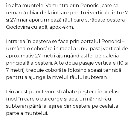
în alta muntele. Vom intra prin Ponorici, care se
remarcă chiar de la intrare prin trei verticale între 7
si 27m iar apoi urmează râul care străbate peștera
Cioclovina cu apă, apox 4km.
Intrarea în peșteră se face prin portalul Ponorici –
urmând o coborâre în rapel a unui pasaj vertical de
aproximativ 27 metri ajungând astfel pe galeria
principală a peșterii. Alte doua pasaje verticale (10 si
7 metri) trebuie coborâte folosind aceasi tehnică
pentru a ajunge la nivelul râului subteran.
Din acest punct vom străbate peștera în același
mod în care o parcurge și apa, urmărind râul
subteran până la ieșirea din peștera pe cealalta
parte a muntelui.