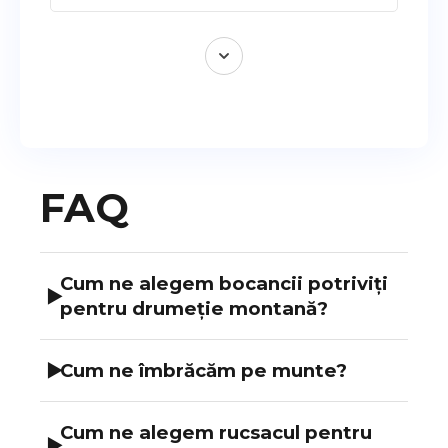
FAQ
Cum ne alegem bocancii potriviți
▶
pentru drumeție montană?
Ca să ai o tură sigură și confortabilă, este
▶
Cum ne îmbrăcăm pe munte?
important să alegi bocancii în funcție de:
După regula straturilor de ceapă, iată la
Activitatea pe care o faci
Cum ne alegem rucsacul pentru
ce să fii atent:
▶