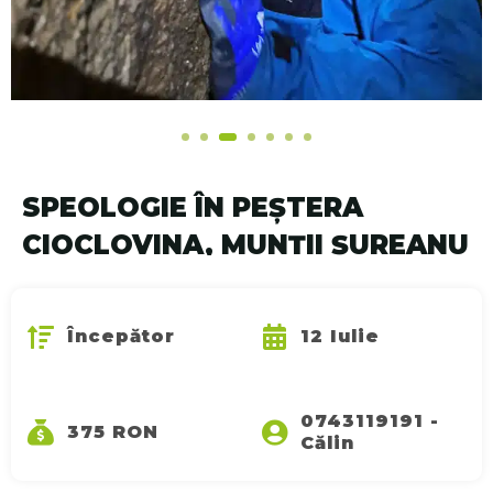
SPEOLOGIE ÎN PEŞTERA
CIOCLOVINA, MUNŢII ŞUREANU
Începător
12 Iulie
0743119191 -
375 RON
Călin