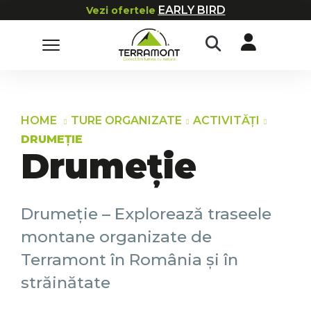
EARLY BIRD
Vezi ofertele
HOME
TURE ORGANIZATE
ACTIVITĂȚI
DRUMEȚIE
Drumeție
Drumeție – Explorează traseele
montane organizate de
Terramont în România și în
străinătate