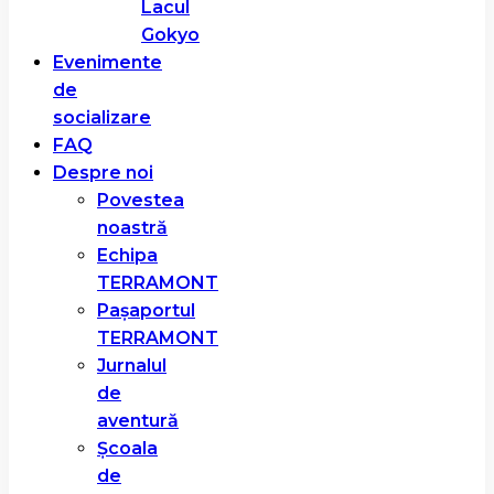
Lacul
Gokyo
Evenimente
de
socializare
FAQ
Despre noi
Povestea
noastră
Echipa
TERRAMONT
Pașaportul
TERRAMONT
Jurnalul
de
aventură
Școala
de