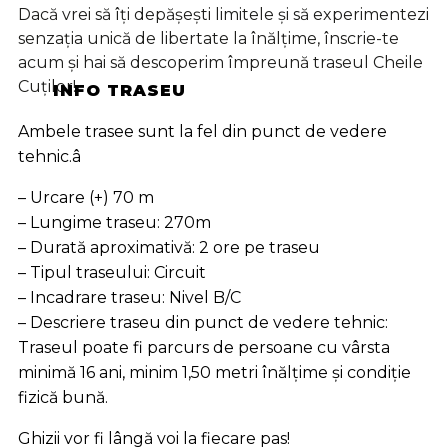
Dacă vrei să îți depășești limitele și să experimentezi
senzația unică de libertate la înălțime, înscrie-te
acum și hai să descoperim împreună traseul Cheile
Cuților!
INFO TRASEU
Ambele trasee sunt la fel din punct de vedere
tehnic.â
– Urcare (+) 70 m
– Lungime traseu: 270m
– Durată aproximativă: 2 ore pe traseu
– Tipul traseului: Circuit
– Incadrare traseu: Nivel B/C
– Descriere traseu din punct de vedere tehnic:
Traseul poate fi parcurs de persoane cu vârsta
minimă 16 ani, minim 1,50 metri înălțime și condiție
fizică bună.
Ghizii vor fi lângă voi la fiecare pas!