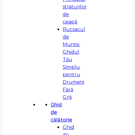
straturilor
de
ceapă
Rucsacul
de
Munte:
Ghidul
Tău
Simplu
pentru
Drumeții
Fără
Griji
Ghid
de
călătorie
Ghid
de