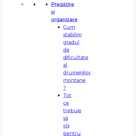
Pregătire
și
organizare
Cum
stabilim
gradul
de
dificultate
al
drumețiilor
montane
?
Tot
ce
trebuie
să
știi
pentru