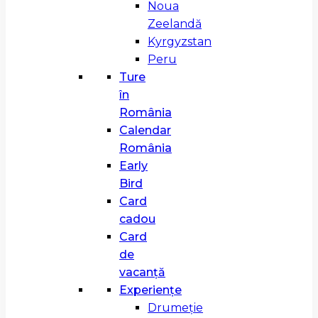
Noua
Zeelandă
Kyrgyzstan
Peru
Ture
în
România
Calendar
România
Early
Bird
Card
cadou
Card
de
vacanță
Experiențe
Drumeție