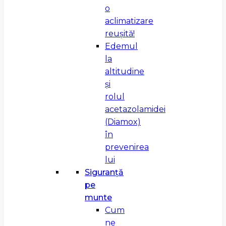
o
aclimatizare
reușită!
Edemul
la
altitudine
și
rolul
acetazolamidei
(Diamox)
în
prevenirea
lui
Siguranță
pe
munte
Cum
ne