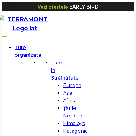
EARLY BIRD
Vezi ofertele
Ture
organizate
Ture
în
Străinătate
Europa
Asia
Africa
Țările
Nordice
Himalaya
Patagonia