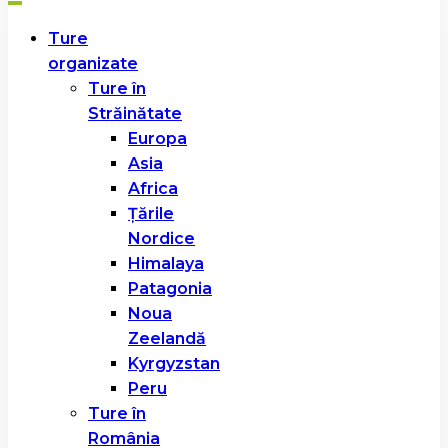
Ture
organizate
Ture în
Străinătate
Europa
Asia
Africa
Țările
Nordice
Himalaya
Patagonia
Noua
Zeelandă
Kyrgyzstan
Peru
Ture în
România