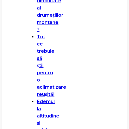
dificultate
al
drumețiilor
montane
?
Tot
ce
trebuie
să
știi
pentru
o
aclimatizare
reușită!
Edemul
la
altitudine
și