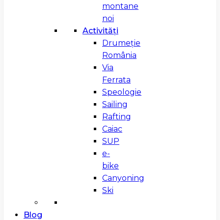
montane
noi
Activități
Drumeție
România
Via
Ferrata
Speologie
Sailing
Rafting
Caiac
SUP
e-
bike
Canyoning
Ski
Blog