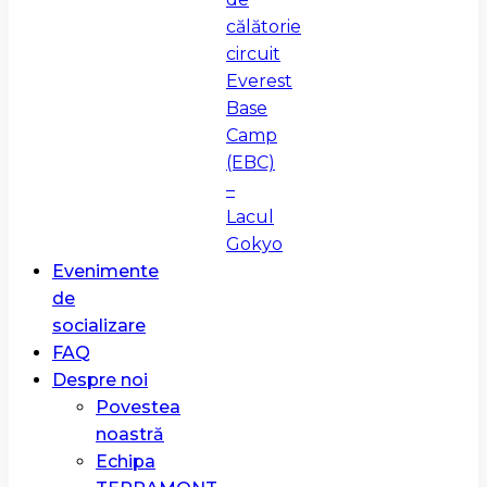
călătorie
circuit
Everest
Base
Camp
(EBC)
–
Lacul
Gokyo
Evenimente
de
socializare
FAQ
Despre noi
Povestea
noastră
Echipa