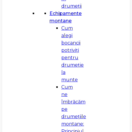
drumeții
Echipamente
montane
Cum
alegi
bocancii
potriviți
pentru
drumeție
la
munte
Cum
ne
îmbrăcăm
pe
drumețiile
montane:
Principiul